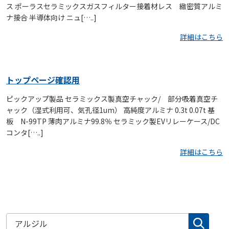
ス ポーラスセラミックスガスフィルター接着材レス 緻密質アルミ
ナ接合 半導体向け ニュ[…..]
詳細はこちら
トップページ確認用
ピックアップ製品 セラミックス製真空チャック/ 部分吸着真空チ
ャック（湿式利用可、気孔径1um） 高純度アルミナ 0.3t 0.07t 基
板 N-99TP 薄肉アルミナ99.8％ セラミック製EVリレーケース/DC
コンタ[…..]
詳細はこちら