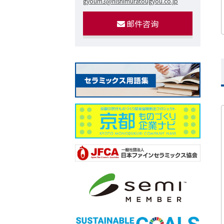
gyoum3@nishimuratougyou.co.jp
邮件咨询