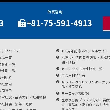
传真咨询
3
+81-75-591-4913
トップページ
100周年記念スペシャルサイト
製品一覧
标准尺寸结构陶瓷 方板・圆棒
轴・圆板
材質別一覧
セラミックス特性比較一覧
特性別一覧
主な材料特性表
事例紹介
セラミック３Dプリンターによ
会社案内
作・部品製作
公司特色
ヨーロッパ訪問記
経営理念・品質方針・社長挨拶
医療及び耐プラズマ分野に貢献
会社概要・沿革・地図
る「高強度・高純度アルミナセ
ミックス」