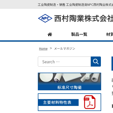
工业陶瓷制造・销售 工业陶瓷制造商NPC西村陶业株式
Site
Footer
製品一覧
材
>
Home
メールマガジン