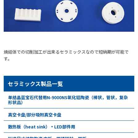
焼結体での切削加工が出来るセラミックスなので短納期が可能で
す。
セラミックス製品一覧
单结晶蓝宝石代替用N-9000NS氧化铝陶瓷（棒状，管状，复杂
形状品）
真空卡盘/部分吸附真空卡盘
散热板（heat sink）•LED部件用