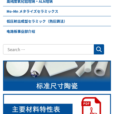
高纯度氧化铝坩埚・ALN坩埚
Mo-Mn メタライズセラミックス
低圧射出成型セラミック（熱圧鋳法）
电路板事业部介绍