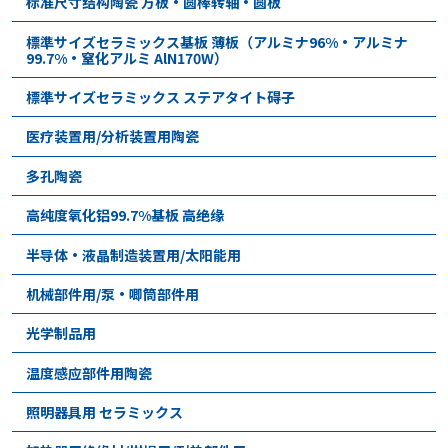
标准尺寸结构陶瓷 方板・圆棒转轴・圆板
標準サイズセラミックス基板 薄板（アルミナ96%・アルミナ
99.7%・窒化アルミ AlN170W）
標準サイズセラミックス ステアタイト碍子
医疗装置用/分析装置用陶瓷
多孔陶瓷
高纯度氧化铝99.7%基板 高绝缘
半导体•液晶制造装置用/太阳能用
机械部件用/泵•唧筒部件用
光学制品用
温度感应部件用陶瓷
照明器具用 セラミックス