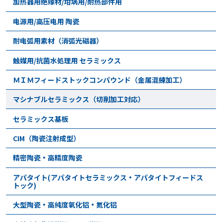
加热器用绝缘材/坩埚用/耐热部件用
电源用/高压电用 陶瓷
耐电弧用素材（消弧光磁器）
触媒用/抗菌水処理用 セラミックス
ＭＩＭフィードストックコンパウンド（金属混練加工）
マシナブルセラミックス（切削加工対応）
セラミックス基板
CIM（陶瓷注射成型）
精密陶瓷・高精度陶瓷
アパタイト(アパタイトセラミックス・アパタイトフィードス
トック)
大型陶瓷・高纯度氧化铝・氮化铝