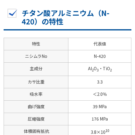
チタン酸アルミニウム（N-
420）の特性
特性
代表値
ニシムラNo
N-420
主成分
Al
O
・TiO
2
3
2
カサ比重
3.3
吸水率
＜2.0％
曲げ強度
39 MPa
圧縮強度
176 MPa
10
体積固有抵抗
3.8×10