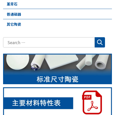
堇青石
普通磁器
其它陶瓷