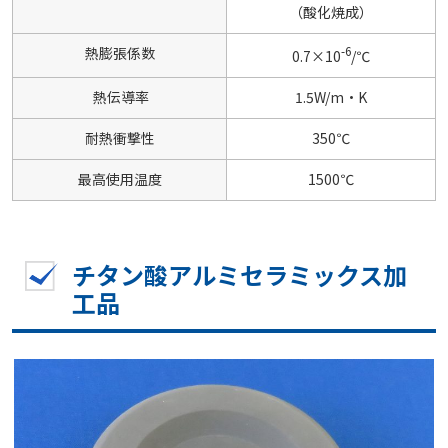
（酸化焼成）
-6
熱膨張係数
0.7×10
/℃
熱伝導率
1.5W/m・K
耐熱衝撃性
350℃
最高使用温度
1500℃
チタン酸アルミセラミックス加
工品