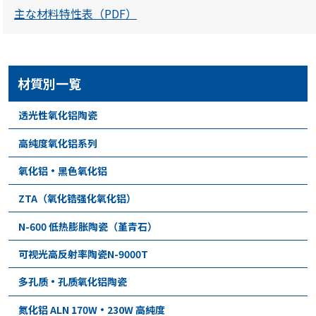
主な材料特性表（PDF）
材質別一覧
透光性氧化铝陶瓷
高纯度氧化铝系列
氧化铝・黑色氧化铝
ZTA（氧化锆强化氧化铝）
N-600 低热膨胀陶瓷（堇青石）
可视光高反射率陶瓷N-9000T
多孔质・孔质氧化铝陶瓷
氮化铝 ALN 170W・230W 高純度