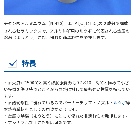
チタン酸アルミニウム（N-420）は、Al
O
とTiO
の２成分で構成
2
3
2
されるセラミックスで、アルミ溶解用のルツボに代表される金属の
熔湯（ようとう）に対し優れた非濡れ性を発揮します。
特長
・耐火度が1500℃と高く熱膨張係数も0.7×10‐6/℃と極めて小さ
い特徴を併せ持つところから急熱に対して最も強い性質を持ってい
ます。
・耐熱衝撃性に優れているのでバーナーチップ・ノズル・
ルツボ
等
耐熱衝撃材料としての用途があります。
・金属の熔湯（ようとう）に対して優れた非濡れ性を発揮します。
・マシナブル加工にも対応可能です。