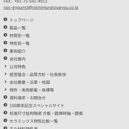
FAX：
+81-75-591-4913
npc-gyoum3@nishimuratougyou.co.jp
トップページ
製品一覧
材質別一覧
特性別一覧
事例紹介
会社案内
公司特色
経営理念・品質方針・社長挨拶
会社概要・沿革・地図
特許・実用新案・商標等
資料請求・お問合せ
100周年記念スペシャルサイト
标准尺寸结构陶瓷 方板・圆棒转轴・圆板
セラミックス特性比較一覧
主な材料特性表