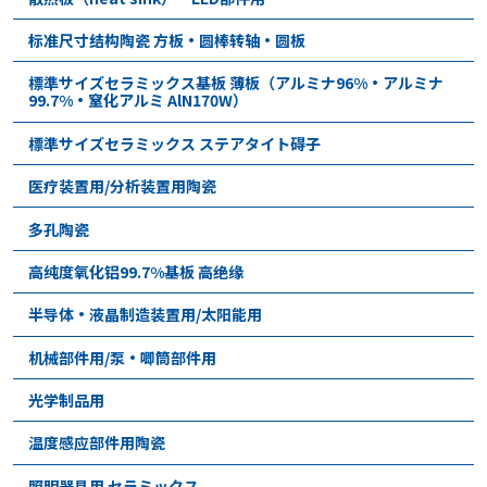
标准尺寸结构陶瓷 方板・圆棒转轴・圆板
標準サイズセラミックス基板 薄板（アルミナ96%・アルミナ
99.7%・窒化アルミ AlN170W）
標準サイズセラミックス ステアタイト碍子
医疗装置用/分析装置用陶瓷
多孔陶瓷
高纯度氧化铝99.7%基板 高绝缘
半导体•液晶制造装置用/太阳能用
机械部件用/泵•唧筒部件用
光学制品用
温度感应部件用陶瓷
照明器具用 セラミックス