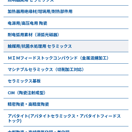
加热器用绝缘材/坩埚用/耐热部件用
电源用/高压电用 陶瓷
耐电弧用素材（消弧光磁器）
触媒用/抗菌水処理用 セラミックス
ＭＩＭフィードストックコンパウンド（金属混練加工）
マシナブルセラミックス（切削加工対応）
セラミックス基板
CIM（陶瓷注射成型）
精密陶瓷・高精度陶瓷
アパタイト(アパタイトセラミックス・アパタイトフィードス
トック)
大型陶瓷・高纯度氧化铝・氮化铝