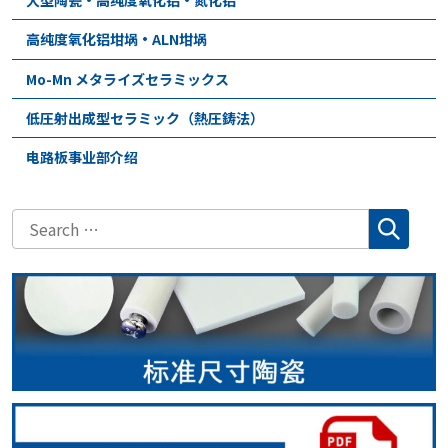
高纯度氧化铝坩埚・ALN坩埚
Mo-Mn メタライズセラミックス
低圧射出成型セラミック（熱圧鋳法）
电路板事业部介绍