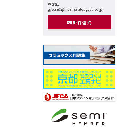
npc-
gyoum3@nishimuratougyou.co.jp
邮件咨询