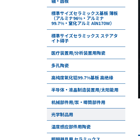
轴・圆板
標準サイズセラミックス基板 薄板
（アルミナ96%・アルミナ
99.7%・窒化アルミ AlN170W）
標準サイズセラミックス ステアタ
イト碍子
医疗装置用/分析装置用陶瓷
多孔陶瓷
高纯度氧化铝99.7%基板 高绝缘
半导体•液晶制造装置用/太阳能用
机械部件用/泵•唧筒部件用
光学制品用
温度感应部件用陶瓷
照明器具用 セラミックス