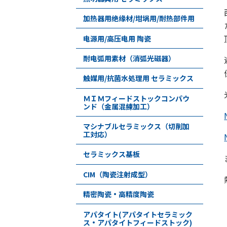
加热器用绝缘材/坩埚用/耐热部件用
电源用/高压电用 陶瓷
耐电弧用素材（消弧光磁器）
触媒用/抗菌水処理用 セラミックス
ＭＩＭフィードストックコンパウ
ンド（金属混練加工）
マシナブルセラミックス（切削加
工対応）
セラミックス基板
CIM（陶瓷注射成型）
精密陶瓷・高精度陶瓷
アパタイト(アパタイトセラミック
ス・アパタイトフィードストック)