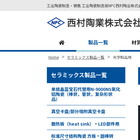
工业陶瓷制造・销售 工业陶瓷制造商NPC西村陶业株式
Site
Footer
製品一覧
材
>
>
Home
セラミックス製品一覧
光学制品用
セラミックス製品一覧
单结晶蓝宝石代替用N-9000NS氧化
铝陶瓷（棒状，管状，复杂形状
品）
真空卡盘/部分吸附真空卡盘
散热板（heat sink）•LED部件用
标准尺寸结构陶瓷 方板・圆棒转