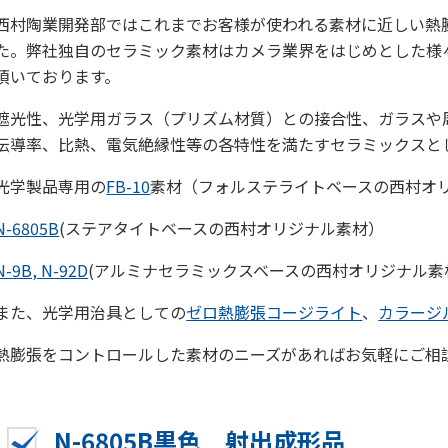
西村陶業開発部ではこれまでお客様が使われる素材に近しい熱
た。弊社独自のセラミック素材はカメラ業界をはじめとした様
頂いております。
遮光性、光学用ガラス（プリズム材質）との接合性、ガラスや
伝導率、比熱、電気絶縁性等の各特性を満たすセラミックスと
光学製品専用の
FB-10
素材（フォルステライトベースの西村オ
N-6805B
(ステアタイトベースの西村オリジナル素材）
N-9B, N-92D
(アルミナセラミックスベースの西村オリジナル素
また、光学用治具としての
ゼロ熱膨張コージライト
、
カラージ
熱膨張をコントロールした素材のニーズがあればお気軽にご相
N-6805B黒色 射出成形品