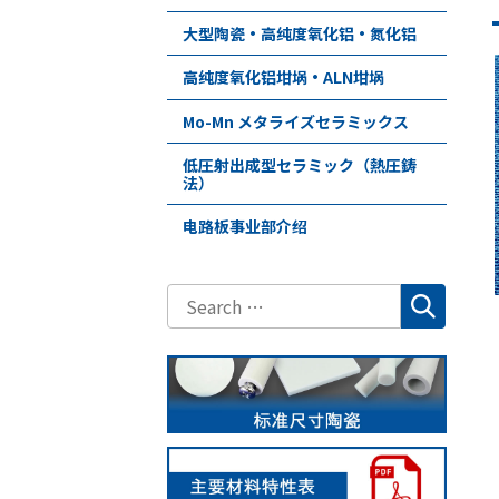
大型陶瓷・高纯度氧化铝・氮化铝
高纯度氧化铝坩埚・ALN坩埚
Mo-Mn メタライズセラミックス
低圧射出成型セラミック（熱圧鋳
法）
电路板事业部介绍