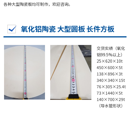
各种大型陶瓷板均可制作，欢迎咨询。
氧化铝陶瓷 大型圆板 长件方板
交货实绩（氧化
铝99.5%以上）
25×620×10t
450×600×5t
138×896×3t
340×340×15t
76×305×25.4t
73×1440×5t
140×700×29t
（导水管形状）