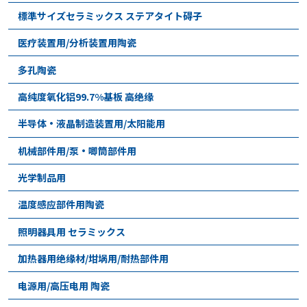
標準サイズセラミックス ステアタイト碍子
医疗装置用/分析装置用陶瓷
多孔陶瓷
高纯度氧化铝99.7%基板 高绝缘
半导体•液晶制造装置用/太阳能用
机械部件用/泵•唧筒部件用
光学制品用
温度感应部件用陶瓷
照明器具用 セラミックス
加热器用绝缘材/坩埚用/耐热部件用
电源用/高压电用 陶瓷