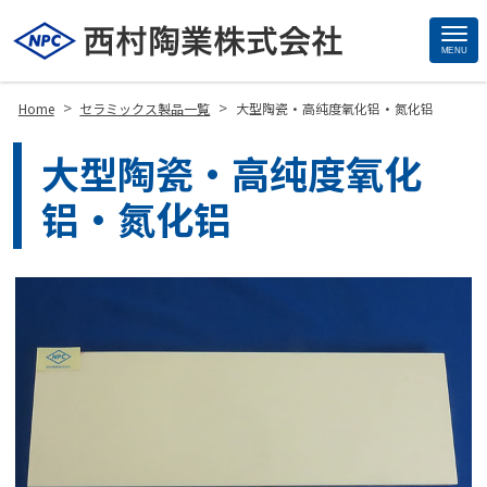
MENU
Site
Footer
>
>
Home
セラミックス製品一覧
大型陶瓷・高纯度氧化铝・氮化铝
大型陶瓷・高纯度氧化
铝・氮化铝