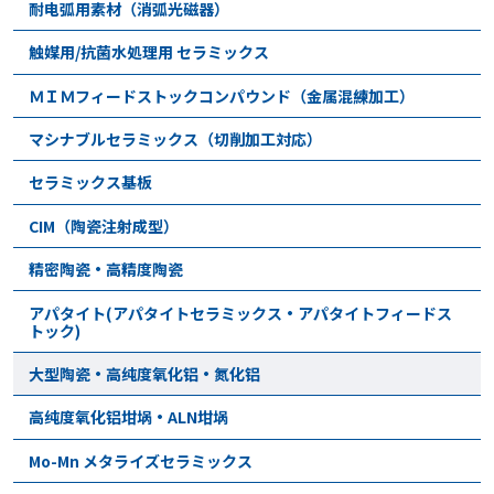
耐电弧用素材（消弧光磁器）
触媒用/抗菌水処理用 セラミックス
ＭＩＭフィードストックコンパウンド（金属混練加工）
マシナブルセラミックス（切削加工対応）
セラミックス基板
CIM（陶瓷注射成型）
精密陶瓷・高精度陶瓷
アパタイト(アパタイトセラミックス・アパタイトフィードス
トック)
大型陶瓷・高纯度氧化铝・氮化铝
高纯度氧化铝坩埚・ALN坩埚
Mo-Mn メタライズセラミックス