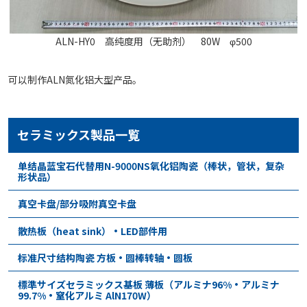
ALN-HY0 高纯度用（无助剂） 80W φ500
可以制作ALN氮化铝大型产品。
セラミックス製品一覧
单结晶蓝宝石代替用N-9000NS氧化铝陶瓷（棒状，管状，复杂
形状品）
真空卡盘/部分吸附真空卡盘
散热板（heat sink）•LED部件用
标准尺寸结构陶瓷 方板・圆棒转轴・圆板
標準サイズセラミックス基板 薄板（アルミナ96%・アルミナ
99.7%・窒化アルミ AlN170W）