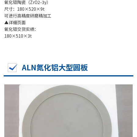
氧化锆陶瓷（ZrO2-3y）
尺寸：180×520×9t
可进行高精度研磨精加工
▲详细页面
氧化锆交货实绩：
180×510×3t
ALN氮化铝大型圆板