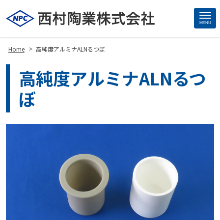
MENU
Site
Footer
>
Home
高純度アルミナALNるつぼ
高純度アルミナALNるつ
ぼ