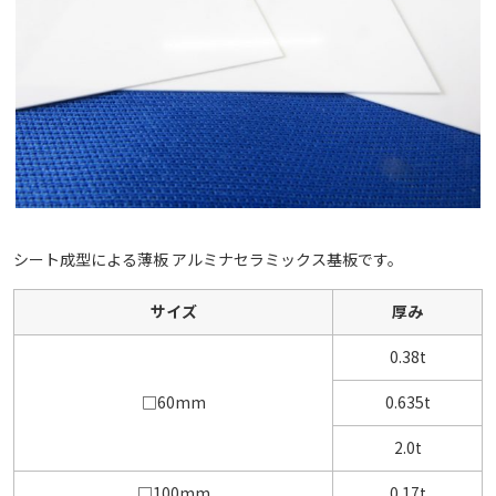
シート成型による薄板 アルミナセラミックス基板です。
サイズ
厚み
0.38t
□60mm
0.635t
2.0t
□100mm
0.17t