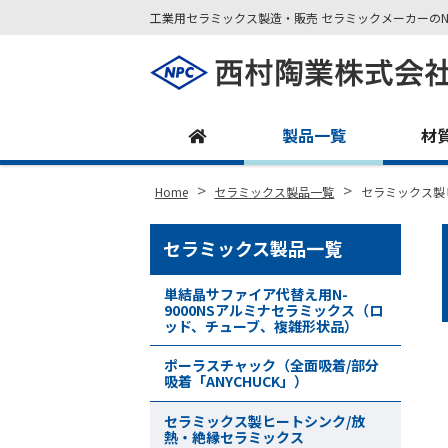
工業用セラミックス製造・販売 セラミックメーカーのN
Site
Footer
製品一覧
材
>
>
Home
セラミックス製品一覧
セラミックス製
セラミックス製品一覧
単結晶サファイア代替え用N-
9000NSアルミナセラミックス（ロ
ッド、チューブ、複雑形状品）
ポーラスチャック（全面吸着/部分
吸着「ANYCHUCK」）
セラミックス製ヒートシンク/放
熱・絶縁セラミックス