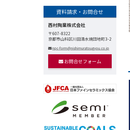
資料請求・お問合せ
西村陶業株式会社
〒607-8322
京都市山科区川田清水焼団地町3-2
npc-form@nishimuratougyou.co.jp
お問合せフォーム