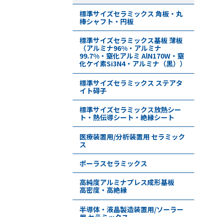
標準サイズセラミックス 角板・丸
棒シャフト・円板
標準サイズセラミックス基板 薄板
（アルミナ96%・アルミナ
99.7%・窒化アルミ AlN170W・窒
化ケイ素Si3N4・アルミナ（黒））
標準サイズセラミックス ステアタ
イト碍子
標準サイズセラミックス放熱シー
ト・熱伝導シート・絶縁シート
医療装置用/分析装置用 セラミック
ス
ポーラスセラミックス
高純度アルミナプレス成形基板
高密度・高絶縁
半導体・液晶製造装置用/ソーラー
用 セラミックス