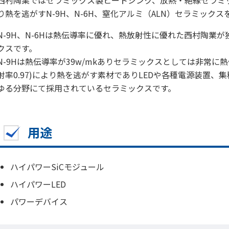
西村陶業ではセラミックス製ヒートシンク、放熱・絶縁セラミ
り熱を逃がすN-9H、N-6H、窒化アルミ（ALN）セラミック
N-9H、N-6Hは熱伝導率に優れ、熱放射性に優れた西村陶業
クスです。
N-9Hは熱伝導率が39w/mkありセラミックスとしては非常に
射率0.97)により熱を逃がす素材でありLEDや各種電源装置
ゆる分野にて採用されているセラミックスです。
用途
ハイパワーSiCモジュール
ハイパワーLED
パワーデバイス