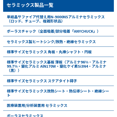
セラミックス製品一覧
単結晶サファイア代替え用N-9000NSアルミナセラミックス
（ロッド、チューブ、複雑形状品）
ポーラスチャック（全面吸着/部分吸着「ANYCHUCK」）
セラミックス製ヒートシンク/放熱・絶縁セラミックス
標準サイズセラミックス 角板・丸棒シャフト・円板
標準サイズセラミックス基板 薄板（アルミナ96%・アルミナ
99.7%・窒化アルミ AlN170W・窒化ケイ素Si3N4・アルミナ
（黒））
標準サイズセラミックス ステアタイト碍子
標準サイズセラミックス放熱シート・熱伝導シート・絶縁シー
ト
医療装置用/分析装置用 セラミックス
ポーラスセラミックス