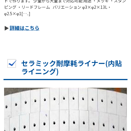
ドで作ります。 少量から大量まで対応可能 用途 ・メッキ ・スタン
ピング ・リードフレーム バリエーション φ3×φ2×13L・
φ2.5×φ1[…..]
詳細はこちら
セラミック耐摩耗ライナー(内貼
ライニング)