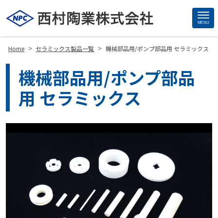
MENU
Site
Footer
>
>
Home
セラミックス製品一覧
機械部品用/ポンプ部品用 セラミックス
機械部品用/ポンプ部品
用 セラミックス