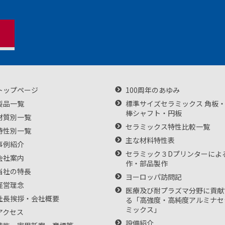
トップページ
100周年のあゆみ
製品一覧
標準サイズセラミックス 角板
棒シャフト・円板
材質別一覧
セラミックス特性比較一覧
特性別一覧
主な材料特性表
事例紹介
セラミック３Dプリンターによ
会社案内
作・部品製作
当社の特長
ヨーロッパ訪問記
経営理念
医療及び耐プラズマ分野に貢献
社長挨拶・会社概要
る「高強度・高純度アルミナセ
ミックス」
アクセス
設備紹介