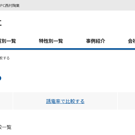
PC西村陶業
質別一覧
特性別一覧
事例紹介
会
較する
る
誘電率で比較する
較一覧