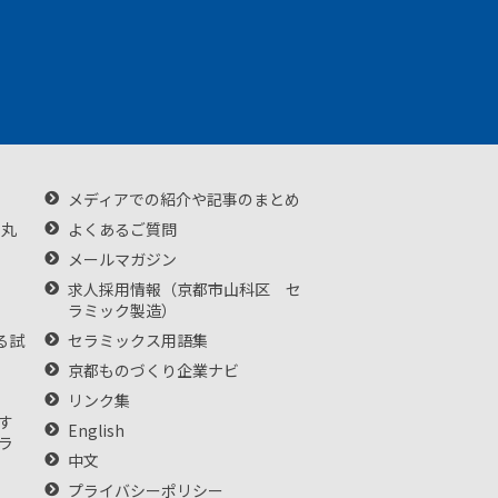
メディアでの紹介や記事のまとめ
・丸
よくあるご質問
メールマガジン
求人採用情報（京都市山科区 セ
ラミック製造）
る試
セラミックス用語集
京都ものづくり企業ナビ
リンク集
す
English
ラ
中文
プライバシーポリシー