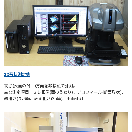
3D形状測定機
高さ(表面の凹凸)方向を非接触で計測。
主な測定項目：３Ｄ画像(面のうねり)、プロフィール(断面形状)、
線粗さ(Ｒa等)、表面粗さ(Sa等)、平面計測