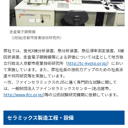
走査電子顕微鏡
（(地独)京都市産業技術研究所）
弊社では、蛍光X線分析装置、熱分析装置、熱伝導率測定装置、X線
回折装置、走査電子顕微鏡等による評価については主として地方独
立行政法人京都市産業技術研究所（
http://tc-kyoto.or.jp/
）におい
て実施しています。また、弊社社員の技術力アップのための社員派
遣や共同研究等を実施しています。
一方、ファインセラミックスのJISに基く専門的な試験に関して
は、一般財団法人ファインセラミックスセンター(名古屋市，
http://www.jfcc.or.jp/
)等の公的試験研究機関に依頼しています。
セラミックス製造工程・設備