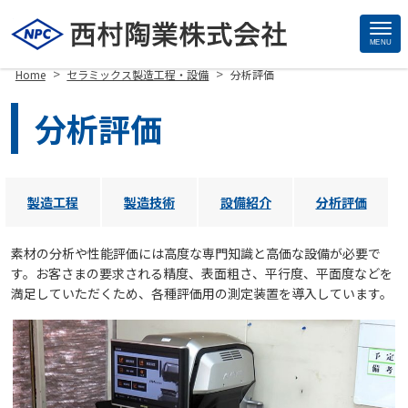
MENU
Site
>
>
Home
セラミックス製造工程・設備
分析評価
Footer
分析評価
製造工程
製造技術
設備紹介
分析評価
素材の分析や性能評価には高度な専門知識と高価な設備が必要で
す。お客さまの要求される精度、表面粗さ、平行度、平面度などを
満足していただくため、各種評価用の測定装置を導入しています。