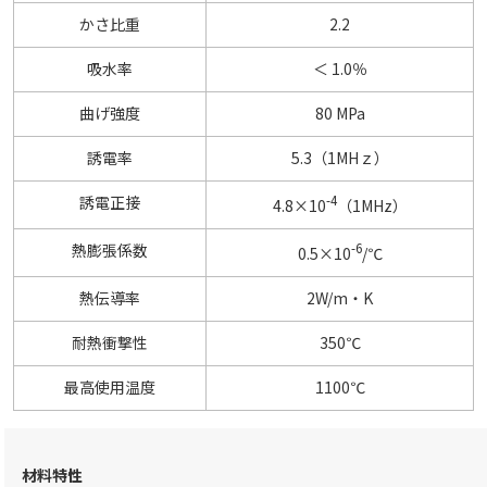
かさ比重
2.2
吸水率
＜ 1.0％
曲げ強度
80 MPa
誘電率
5.3（1MHｚ）
-4
誘電正接
4.8×10
（1MHz）
-6
熱膨張係数
0.5×10
/℃
熱伝導率
2W/m・K
耐熱衝撃性
350℃
最高使用温度
1100℃
材料特性