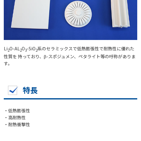
Li
O-AL
O
-SiO
系のセラミックスで低熱膨張性で耐熱性に優れた
2
2
3
2
性質を 持っており、β-スポジュメン、ペタライト等の呼称がありま
す。
特長
・低熱膨張性
・高耐熱性
・耐熱衝撃性