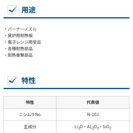
用途
・バーナーノズル
・窯炉用耐熱板
・電子レンジ用受皿
・各種耐熱部品
・耐熱衝撃部品
特性
特性
代表値
ニシムラNo.
N-10J
主成分
Li
O・AL
O
・SiO
2
2
3
2