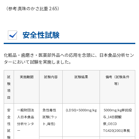
（参考:真珠のかさ比重 2.65）
安全性試験
化粧品・歯磨き・医薬部外品への応用を念頭に、日本食品分析セン
ターにおいて試験を実施しました。
試
実施期間
試験内容
試験結果
備考（試験条件
験
等）
項
目
安
一般財団法
急性毒性
(LD50)>5000mg/kg
5000mg/kg単回投
全
人日本食品
試験(ラッ
与,14日間観
性
分析センタ
ト,両性)
察,OECD
試
ー
TG420(2001)準拠
験