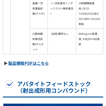
皮膚一次
(一次刺激性インデ
24時間閉鎖適
刺激製試
ックス) 0 <無刺激性
用,OECD
験(ウサギ)
>
TG404(2015)及び
ISO10993-10:2010
準拠
口腔粘膜
(目視)異常なし
800mg/mL懸濁
刺激性試
液,４回/日✕4日連
験(モルモ
続
ット
製品情報PDFはこちら
アパタイトフィードストック
（射出成形用コンパウンド）