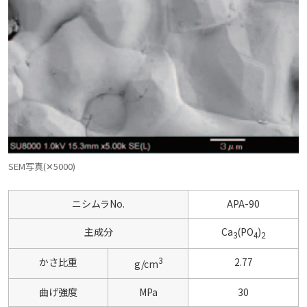
SEM写真(✕5000)
ニシムラNo.
APA-90
主成分
Ca
(PO
)
3
4
2
3
かさ比重
2.77
g/cm
曲げ強度
MPa
30