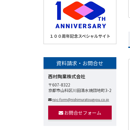
資料請求・お問合せ
西村陶業株式会社
〒607-8322
京都市山科区川田清水焼団地町3-2
npc-form@nishimuratougyou.co.jp
お問合せフォーム