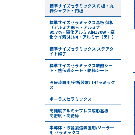
標準サイズセラミックス 角板・丸
棒シャフト・円板
標準サイズセラミックス基板 薄板
（アルミナ96%・アルミナ
99.7%・窒化アルミ AlN170W・窒
化ケイ素Si3N4・アルミナ（黒））
標準サイズセラミックス ステアタ
イト碍子
標準サイズセラミックス放熱シー
ト・熱伝導シート・絶縁シート
医療装置用/分析装置用 セラミック
ス
ポーラスセラミックス
高純度アルミナプレス成形基板
高密度・高絶縁
半導体・液晶製造装置用/ソーラー
用 セラミックス