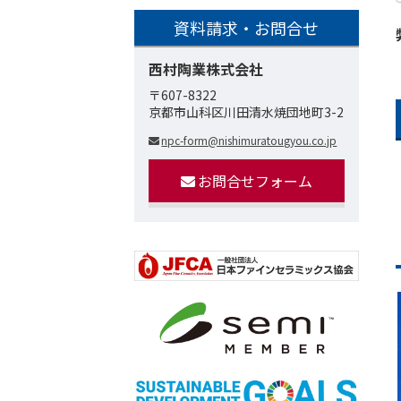
資料請求・お問合せ
西村陶業株式会社
〒607-8322
京都市山科区川田清水焼団地町3-2
npc-form@nishimuratougyou.co.jp
お問合せフォーム