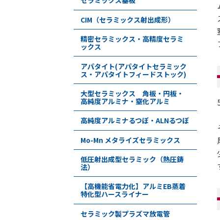
セラミックス基板
CIM（セラミックス射出成形）
精密セラミックス・高精度セラミ
ックス
アパタイト(アパタイトセラミック
ス・アパタイトフィードストック)
大型セラミックス 角板・円板・
高純度アルミナ・窒化アルミ
高純度アルミナるつぼ・ALNるつぼ
Mo-Mn メタライズセラミックス
低圧射出成型セラミック（熱圧鋳
法）
【高機能省電力化】アルミEB蒸着
特化型ハースライナー
セラミック製プラズマ放電管