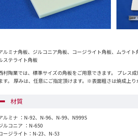
アルミナ角板、ジルコニア角板、コージライト角板、ムライト角
ルステライト角板
西村陶業では、標準サイズの角板をご用意できます。 プレス
ます。 厚みは、任意にご指定頂けます。※表面粗さは焼成上り
材質
アルミナ ：N-92、N-96、N-99、N999S
ジルコニア ：N-650
コージライト：N-23、N-53