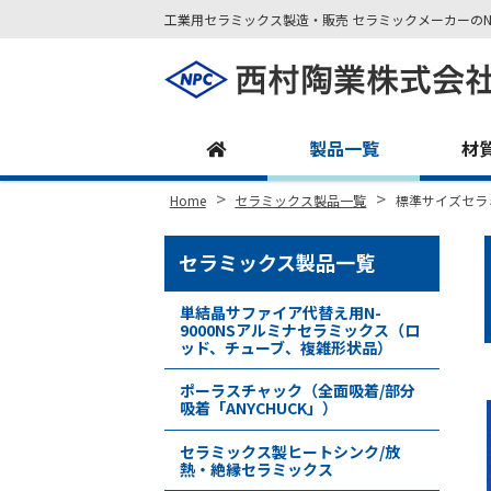
工業用セラミックス製造・販売 セラミックメーカーのN
Site
Footer
製品一覧
材
>
>
Home
セラミックス製品一覧
標準サイズセラ
セラミックス製品一覧
単結晶サファイア代替え用N-
9000NSアルミナセラミックス（ロ
ッド、チューブ、複雑形状品）
ポーラスチャック（全面吸着/部分
吸着「ANYCHUCK」）
セラミックス製ヒートシンク/放
熱・絶縁セラミックス