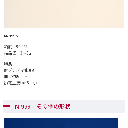
N-999S
純度：99.9％
結晶径：3～5μ
特長：
耐プラズマ性良好
曲げ強度 大
誘電正接tanδ 小
N-999 その他の形状