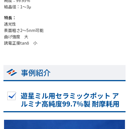
純度：99.95％
結晶径：1～3μ
特長：
透光性
表面粗さ2～5nm可能
曲げ強度 大
誘電正接tanδ 小
事例紹介
遊星ミル用セラミックポット ア
ルミナ高純度99.7％製 耐摩耗用