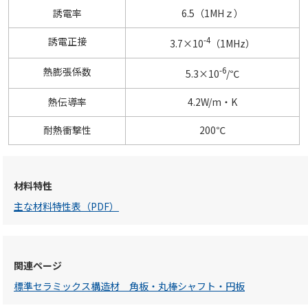
誘電率
6.5（1MHｚ）
-4
誘電正接
3.7×10
（1MHz）
-6
熱膨張係数
5.3×10
/℃
熱伝導率
4.2W/m・K
耐熱衝撃性
200℃
材料特性
主な材料特性表（PDF）
関連ページ
標準セラミックス構造材 角板・丸棒シャフト・円板