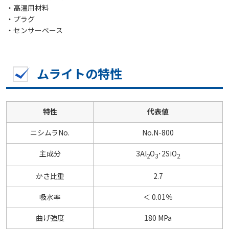
・高温用材料
・プラグ
・センサーベース
ムライトの特性
特性
代表値
ニシムラNo.
No.N-800
主成分
3Al
O
･2SiO
2
3
2
かさ比重
2.7
吸水率
＜ 0.01％
曲げ強度
180 MPa