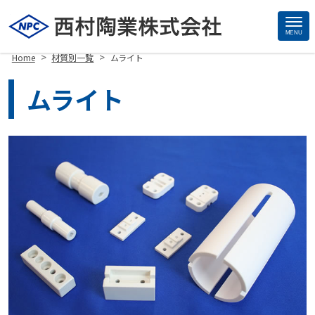
MENU
Site
>
>
Home
材質別一覧
ムライト
Footer
ムライト