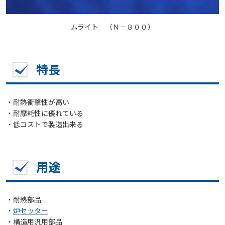
ムライト （Ｎ－８００）
特長
・耐熱衝撃性が高い
・耐摩耗性に優れている
・低コストで製造出来る
用途
・耐熱部品
・
炉セッター
・構造用汎用部品