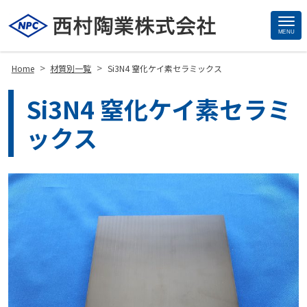
MENU
Site
Footer
>
>
Home
材質別一覧
Si3N4 窒化ケイ素セラミックス
Si3N4 窒化ケイ素セラミ
ックス