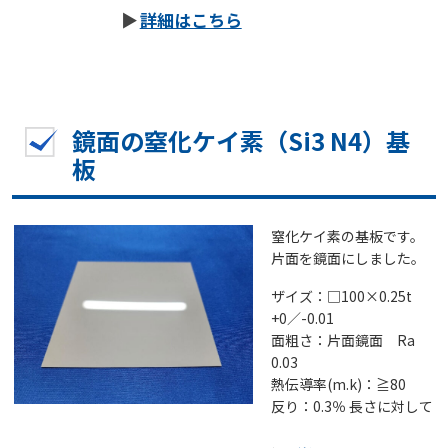
詳細はこちら
鏡面の窒化ケイ素（Si3 N4）基
板
窒化ケイ素の基板です。
片面を鏡面にしました。
ザイズ：□100×0.25t
+0／-0.01
面粗さ：片面鏡面 Ra
0.03
熱伝導率(m.k)：≧80
反り：0.3％ 長さに対して