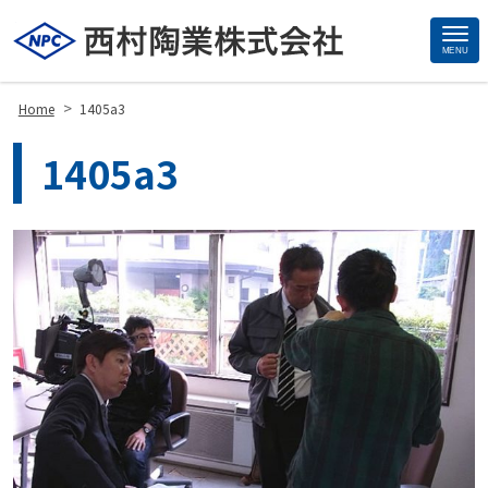
MENU
Site
Footer
>
Home
1405a3
1405a3