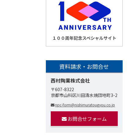
資料請求・お問合せ
西村陶業株式会社
〒607-8322
京都市山科区川田清水焼団地町3-2
npc-form@nishimuratougyou.co.jp
お問合せフォーム