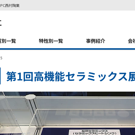
PC西村陶業
質別一覧
特性別一覧
事例紹介
会
5
第1回高機能セラミックス