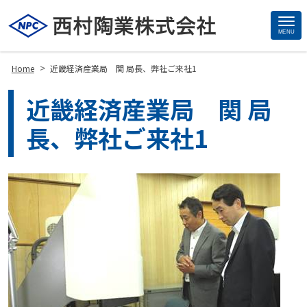
MENU
Site
Footer
>
Home
近畿経済産業局 関 局長、弊社ご来社1
近畿経済産業局 関 局
長、弊社ご来社1