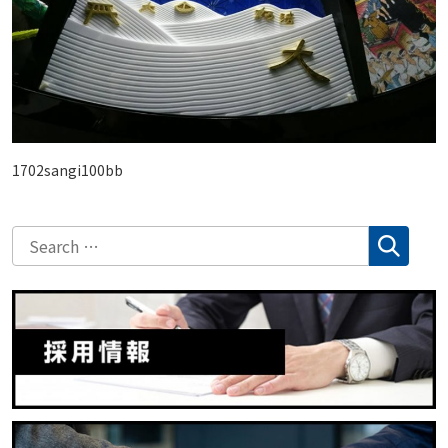
1702sangi100bb