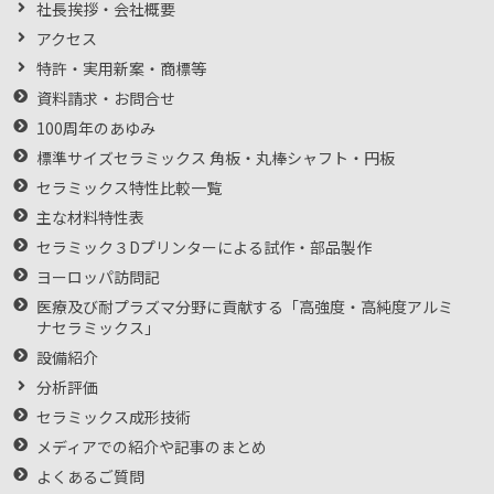
社長挨拶・会社概要
アクセス
特許・実用新案・商標等
資料請求・お問合せ
100周年のあゆみ
標準サイズセラミックス 角板・丸棒シャフト・円板
セラミックス特性比較一覧
主な材料特性表
セラミック３Dプリンターによる試作・部品製作
ヨーロッパ訪問記
医療及び耐プラズマ分野に貢献する「高強度・高純度アルミ
ナセラミックス」
設備紹介
分析評価
セラミックス成形技術
メディアでの紹介や記事のまとめ
よくあるご質問