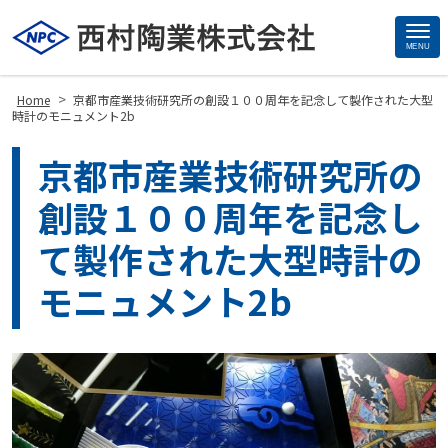
MENU
Site
Footer
>
Home
京都市産業技術研究所の創設１００周年を記念して製作された大型
時計のモニュメント2b
京都市産業技術研究所の
創設１００周年を記念し
て製作された大型時計の
モニュメント2b