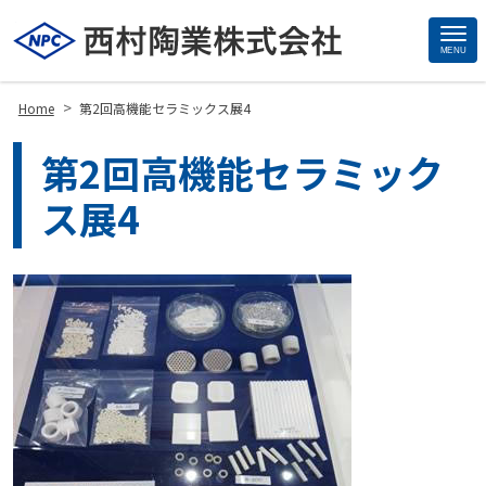
MENU
Site
Footer
>
Home
第2回高機能セラミックス展4
第2回高機能セラミック
ス展4