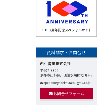
資料請求・お問合せ
西村陶業株式会社
〒607-8322
京都市山科区川田清水焼団地町3-2
npc-form@nishimuratougyou.co.jp
お問合せフォーム