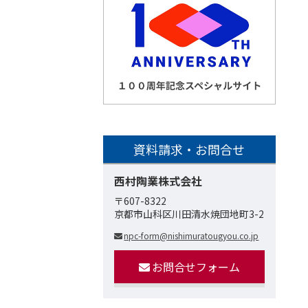
資料請求・お問合せ
西村陶業株式会社
〒607-8322
京都市山科区川田清水焼団地町3-2
npc-form@nishimuratougyou.co.jp
お問合せフォーム