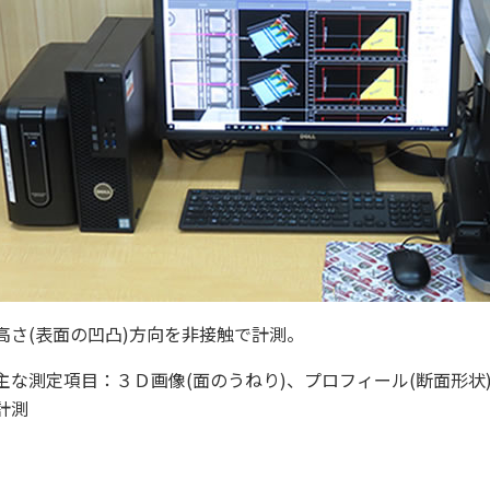
高さ(表面の凹凸)方向を非接触で計測。
主な測定項目：３Ｄ画像(面のうねり)、プロフィール(断面形状)、
計測