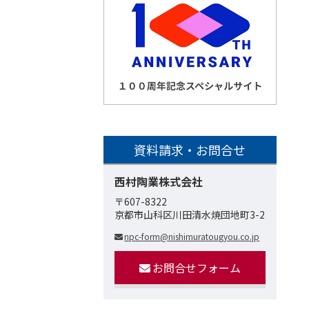
資料請求・お問合せ
西村陶業株式会社
〒607-8322
京都市山科区川田清水焼団地町3-2
npc-form@nishimuratougyou.co.jp
お問合せフォーム