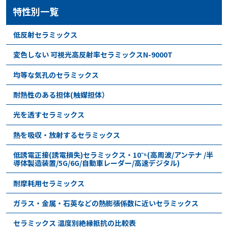
特性別一覧
低反射セラミックス
変色しない 可視光高反射率セラミックスN-9000T
均等な気孔のセラミックス
耐熱性のある担体(触媒担体）
光を透すセラミックス
熱を吸収・放射するセラミックス
低誘電正接(誘電損失)セラミックス・10⁻⁵(高周波/アンテナ /半
導体製造装置/5G/6G/自動車レーダー/高速デジタル)
耐摩耗用セラミックス
ガラス・金属・石英などの熱膨張係数に近いセラミックス
セラミックス 温度別絶縁抵抗の比較表