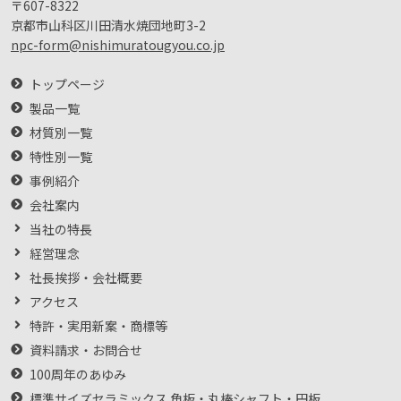
〒607-8322
京都市山科区川田清水焼団地町3-2
npc-form@nishimuratougyou.co.jp
トップページ
製品一覧
材質別一覧
特性別一覧
事例紹介
会社案内
当社の特長
経営理念
社長挨拶・会社概要
アクセス
特許・実用新案・商標等
資料請求・お問合せ
100周年のあゆみ
標準サイズセラミックス 角板・丸棒シャフト・円板