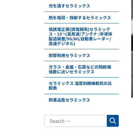
光を透すセラミックス
熱を吸収・放射するセラミックス
低誘電正接(誘電損失)セラミック
ス・10⁻⁵(高周波/アンテナ /半導体
製造装置/5G/6G/自動車レーダー/
高速デジタル)
耐摩耗用セラミックス
ガラス・金属・石英などの熱膨張
係数に近いセラミックス
セラミックス 温度別絶縁抵抗の比
較表
耐薬品性セラミックス