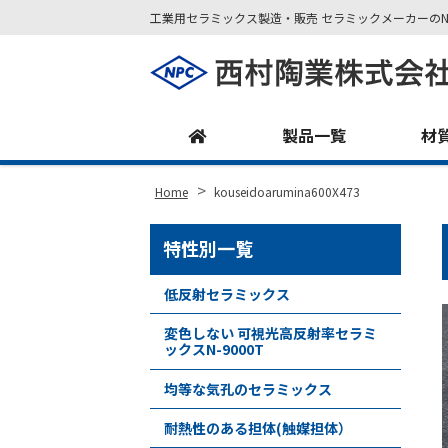
工業用セラミックス製造・販売 セラミックメーカーのN
Site
Footer
製品一覧
材
>
Home
kouseidoarumina600X473
特性別一覧
低反射セラミックス
変色しない 可視光高反射率セラミ
ックスN-9000T
均等な気孔のセラミックス
耐熱性のある担体(触媒担体）