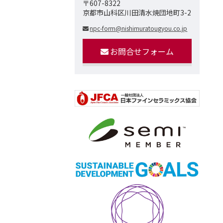
〒607-8322
京都市山科区川田清水焼団地町3-2
npc-form@nishimuratougyou.co.jp
お問合せフォーム