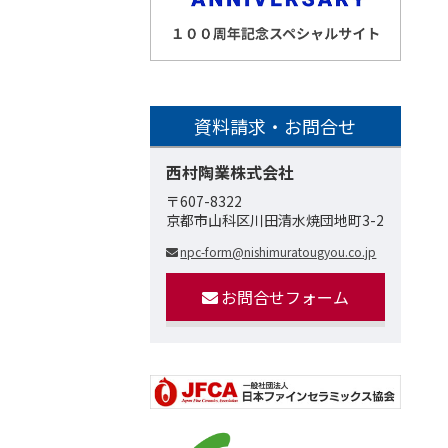
資料請求・お問合せ
西村陶業株式会社
〒607-8322
京都市山科区川田清水焼団地町3-2
npc-form@nishimuratougyou.co.jp
お問合せフォーム