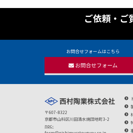
ご依頼・ご
お問合せフォームはこちら
お問合せフォーム
〒607-8322
京都市山科区川田清水焼団地町3-2
npc-
form@nishimuratougyou.co.jp