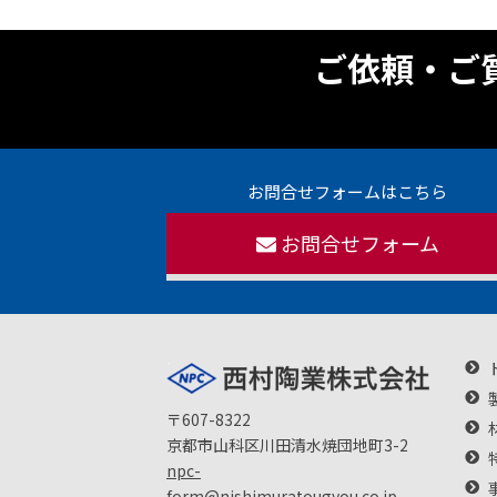
ご依頼・ご
お問合せフォームはこちら
お問合せフォーム
〒607-8322
京都市山科区川田清水焼団地町3-2
npc-
form@nishimuratougyou.co.jp