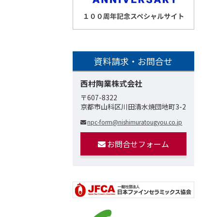
資料請求・お問合せ
西村陶業株式会社
〒607-8322
京都市山科区川田清水焼団地町3-2
npc-form@nishimuratougyou.co.jp
お問合せフォーム