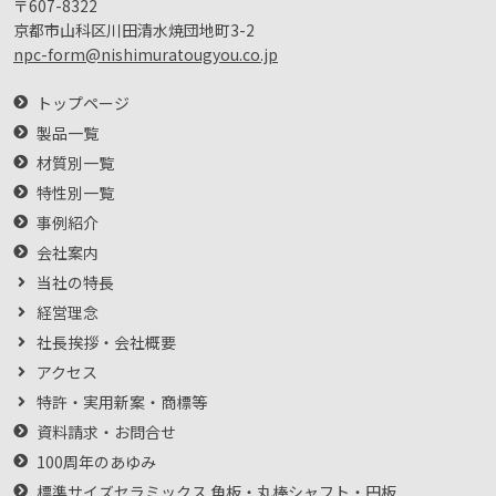
〒607-8322
京都市山科区川田清水焼団地町3-2
npc-form@nishimuratougyou.co.jp
トップページ
製品一覧
材質別一覧
特性別一覧
事例紹介
会社案内
当社の特長
経営理念
社長挨拶・会社概要
アクセス
特許・実用新案・商標等
資料請求・お問合せ
100周年のあゆみ
標準サイズセラミックス 角板・丸棒シャフト・円板