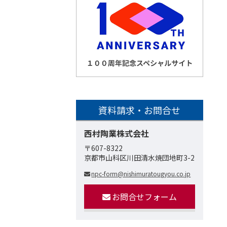
資料請求・お問合せ
西村陶業株式会社
〒607-8322
京都市山科区川田清水焼団地町3-2
npc-form@nishimuratougyou.co.jp
お問合せフォーム