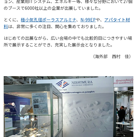
ョン、産業用ITシステム、エネルギー等、様々な分野において27個
のブースで6000社以上の企業が出展していました。
とくに、
極小気孔径ポーラスアルミナ
、
N-99EP
や、
アパタイト材
料
は、非常に多くの注目、関心を集めておりました。
はじめての出展ながら、広い会場の中でも比較的目につきやすい場
所で展示することができ、充実した展示会となりました。
（海外部 西村 佳）