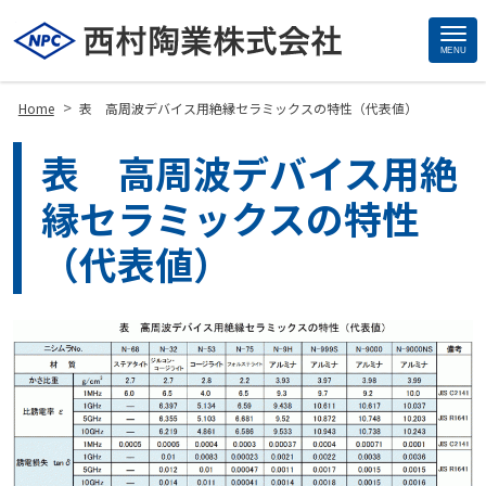
MENU
Site
Footer
>
Home
表 高周波デバイス用絶縁セラミックスの特性（代表値）
表 高周波デバイス用絶
縁セラミックスの特性
（代表値）