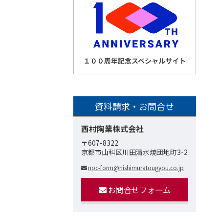
資料請求・お問合せ
西村陶業株式会社
〒607-8322
京都市山科区川田清水焼団地町3-2
npc-form@nishimuratougyou.co.jp
お問合せフォーム