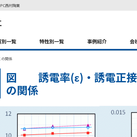
PC西村陶業
質別一覧
特性別一覧
事例紹介
会
との関係
図 誘電率(ε)・誘電正接(
の関係