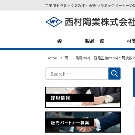
工業用セラミックス製造・販売 セラミックメーカーのN
Site
Footer
製品一覧
材
>
Home
図 誘電率(ε)・誘電正接(tanδ)と周波数