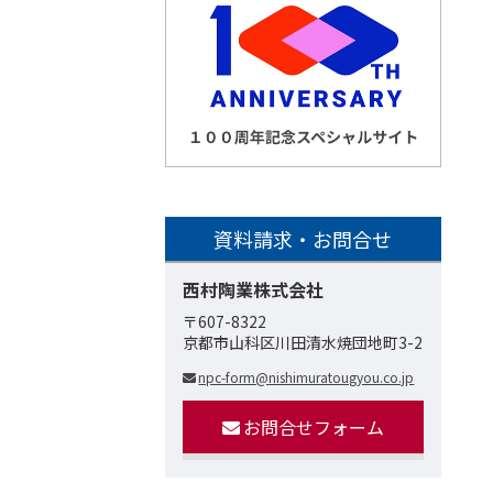
資料請求・お問合せ
西村陶業株式会社
〒607-8322
京都市山科区川田清水焼団地町3-2
npc-form@nishimuratougyou.co.jp
お問合せフォーム