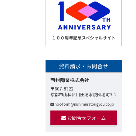
資料請求・お問合せ
西村陶業株式会社
〒607-8322
京都市山科区川田清水焼団地町3-2
npc-form@nishimuratougyou.co.jp
お問合せフォーム