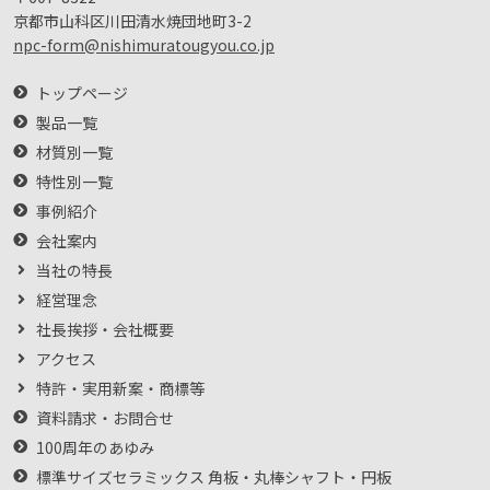
京都市山科区川田清水焼団地町3-2
npc-form@nishimuratougyou.co.jp
トップページ
製品一覧
材質別一覧
特性別一覧
事例紹介
会社案内
当社の特長
経営理念
社長挨拶・会社概要
アクセス
特許・実用新案・商標等
資料請求・お問合せ
100周年のあゆみ
標準サイズセラミックス 角板・丸棒シャフト・円板