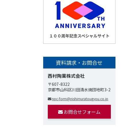
資料請求・お問合せ
西村陶業株式会社
〒607-8322
京都市山科区川田清水焼団地町3-2
npc-form@nishimuratougyou.co.jp
お問合せフォーム