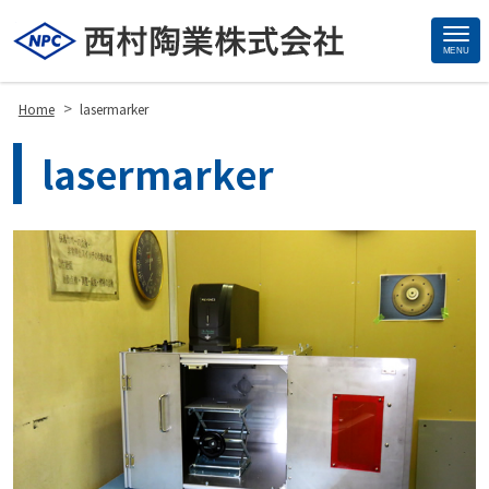
MENU
Site
Footer
>
Home
lasermarker
lasermarker