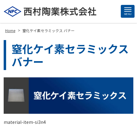
MENU
Site
Footer
>
Home
窒化ケイ素セラミックス バナー
窒化ケイ素セラミックス
バナー
material-item-si3n4