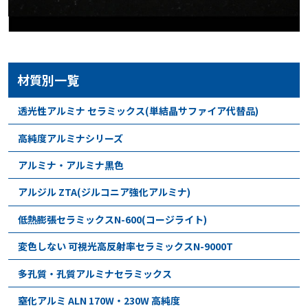
材質別一覧
透光性アルミナ セラミックス(単結晶サファイア代替品)
高純度アルミナシリーズ
アルミナ・アルミナ黒色
アルジル ZTA(ジルコニア強化アルミナ)
低熱膨張セラミックスN-600(コージライト)
変色しない 可視光高反射率セラミックスN-9000T
多孔質・孔質アルミナセラミックス
窒化アルミ ALN 170W・230W 高純度