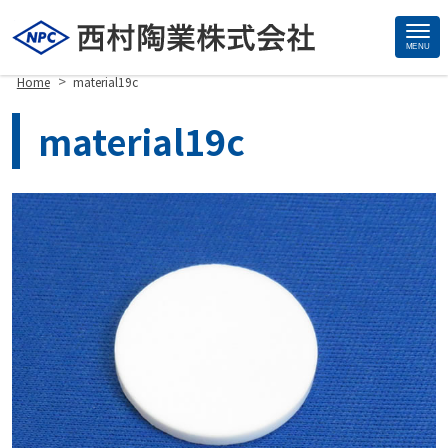
MENU
Site
>
Home
material19c
Footer
material19c