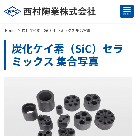
MENU
Site
Footer
>
Home
炭化ケイ素（SiC）セラミックス 集合写真
炭化ケイ素（SiC）セラ
ミックス 集合写真