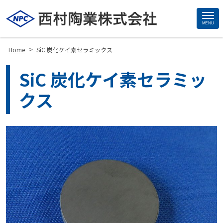
MENU
Site
Footer
>
Home
SiC 炭化ケイ素セラミックス
SiC 炭化ケイ素セラミッ
クス