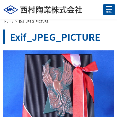
MENU
Site
>
Home
Exif_JPEG_PICTURE
Footer
Exif_JPEG_PICTURE