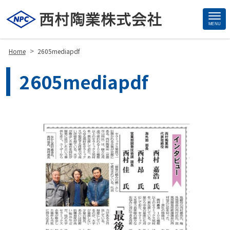
MENU
Site
Footer
>
Home
2605mediapdf
2605mediapdf